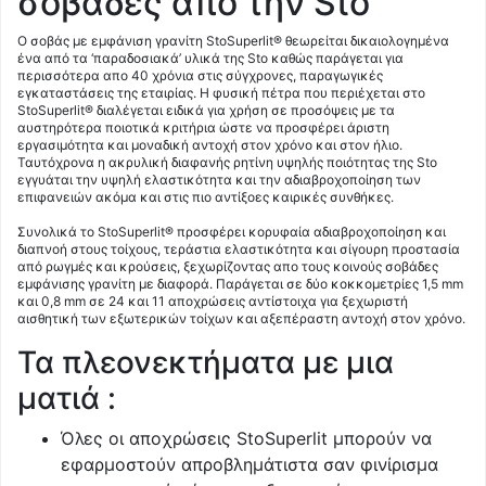
σοβάδες απο την Sto
Ο σοβάς με εμφάνιση γρανίτη StoSuperlit® θεωρείται δικαιολογημένα
ένα από τα ‘παραδοσιακά’ υλικά της Sto καθώς παράγεται για
περισσότερα απο 40 χρόνια στις σύγχρονες, παραγωγικές
εγκαταστάσεις της εταιρίας. Η φυσική πέτρα που περιέχεται στο
StoSuperlit® διαλέγεται ειδικά για χρήση σε προσόψεις με τα
αυστηρότερα ποιοτικά κριτήρια ώστε να προσφέρει άριστη
εργασιμότητα και μοναδική αντοχή στον χρόνο και στον ήλιο.
Ταυτόχρονα η ακρυλική διαφανής ρητίνη υψηλής ποιότητας της Sto
εγγυάται την υψηλή ελαστικότητα και την αδιαβροχοποίηση των
επιφανειών ακόμα και στις πιο αντίξοες καιρικές συνθήκες.
Συνολικά το StoSuperlit® προσφέρει κορυφαία αδιαβροχοποίηση και
διαπνοή στους τοίχους, τεράστια ελαστικότητα και σίγουρη προστασία
από ρωγμές και κρούσεις, ξεχωρίζοντας απο τους κοινούς σοβάδες
εμφάνισης γρανίτη με διαφορά. Παράγεται σε δύο κοκκομετρίες 1,5 mm
και 0,8 mm σε 24 και 11 αποχρώσεις αντίστοιχα για ξεχωριστή
αισθητική των εξωτερικών τοίχων και αξεπέραστη αντοχή στον χρόνο.
Τα πλεονεκτήματα με μια
ματιά :
Όλες οι αποχρώσεις StoSuperlit μπορούν να
εφαρμοστούν απροβλημάτιστα σαν φινίρισμα