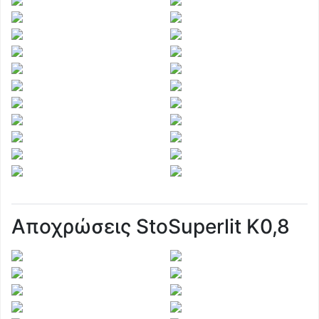
Αποχρώσεις StoSuperlit Κ0,8