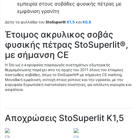
εμπειρία στους σοβάδες φυσικής πέτρας με
εμφάνιση γρανίτη
Δείτε τα φυλλάδια του
StoSuperlit
K1,5
και
K0,8
Έτοιμος ακρυλικος σοβάς
φυσικής πέτρας StoSuperlit®,
με σήμανση CE
H Sto ως ο κορυφαίος παραγωγός συστημάτων εξωτερικής
θερμομόνωσης παρέχει απο τις αρχές του 2011 όλους του έτοιμους
παστώδεις σοβάδες, όπως το StoSuperlit® με σήμανση CE marking.
Μοναδική εμφάνιση, αντοχή στους ρύπους και την υγρασία, με την
κορυφαία Ευρωπαϊκή πιστοποίηση ποιότητας, για απόλυτη σιγουρία και
ασφάλεια.
Αποχρώσεις StoSuperlit Κ1,5