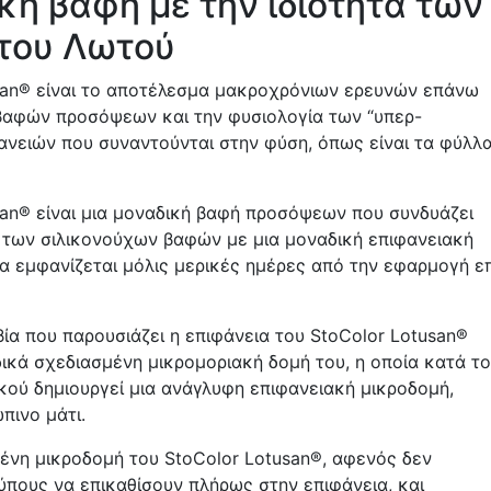
κή βαφή με την ιδιότητα των
του Λωτού
san® είναι το αποτέλεσμα μακροχρόνιων ερευνών επάνω
βαφών προσόψεων και την φυσιολογία των “υπερ-
νειών που συναντούνται στην φύση, όπως είναι τα φύλλ
san® είναι μια μοναδική βαφή προσόψεων που συνδυάζει
ες των σιλικονούχων βαφών με μια μοναδική επιφανειακή
ία εμφανίζεται μόλις μερικές ημέρες από την εφαρμογή επ
ία που παρουσιάζει η επιφάνεια του StoColor Lotusan®
δικά σχεδιασμένη μικρομοριακή δομή του, η οποία κατά το
κού δημιουργεί μια ανάγλυφη επιφανειακή μικροδομή,
πινο μάτι.
μένη μικροδομή του StoColor Lotusan®, αφενός δεν
ύπους να επικαθίσουν πλήρως στην επιφάνεια, και