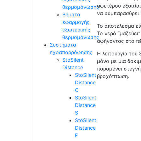
αφετέρου εξαιτία
θερμομόνωσης
να συμπαρασύρει 
Βήματα
εφαρμογής
Το αποτέλεσμα εί
εξωτερικής
Το νερό “μαζεύει
θερμομόνωσης
αφήνοντας στο πέ
Συστήματα
ηχοαπορρόφησης
H λειτουργία του 
StoSilent
μόνο με μια δοκιμ
Distance
παραμένει στεγνή
StoSilent
βροχόπτωση.
Distance
C
StoSilent
Distance
S
StoSilent
Distance
F