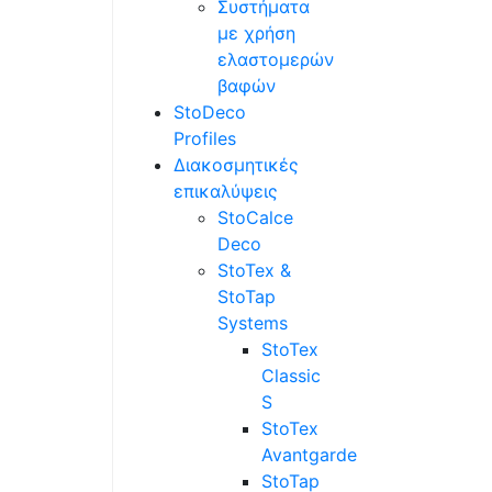
Συστήματα
με χρήση
ελαστομερών
βαφών
StoDeco
Profiles
Διακοσμητικές
επικαλύψεις
StoCalce
Deco
StoTex &
StoTap
Systems
StoTex
Classic
S
StoTex
Avantgarde
StoTap