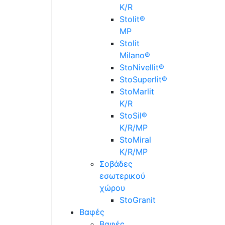
K/R
Stolit®
MP
Stolit
Milano®
StoNivellit®
StoSuperlit®
StoMarlit
K/R
StoSil®
K/R/MP
StoMiral
K/R/MP
Σοβάδες
εσωτερικού
χώρου
StoGranit
Βαφές
Βαφές