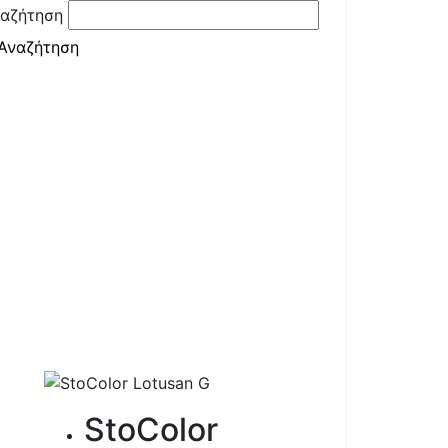
αζήτηση
StoColor