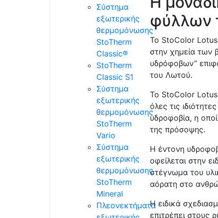
Η μοναδι
Σύστημα
φύλλων 
εξωτερικής
θερμομόνωσης
Το StoColor Lotu
StoTherm
στην χημεία των 
Classic®
υδρόφοβων” επιφα
StoTherm
του Λωτού.
Classic S1
Σύστημα
Το StoColor Lotu
εξωτερικής
όλες τις ιδιότητ
θερμομόνωσης
υδροφοβία, η οπο
StoTherm
της πρόσοψης.
Vario
Σύστημα
Η έντονη υδροφοβ
εξωτερικής
οφείλεται στην ει
θερμομόνωσης
στέγνωμα του υλι
StoTherm
αόρατη στο ανθρώ
Mineral
Η ειδικά σχεδιασ
Πλεονεκτήματα
επιτρέπει στους ρ
εξωτερικής