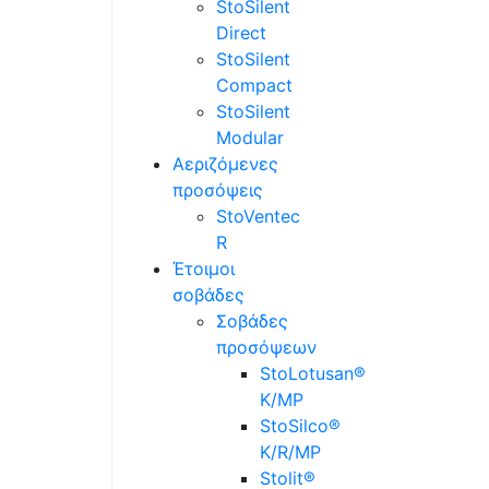
StoSilent
Direct
StoSilent
Compact
StoSilent
Modular
Αεριζόμενες
προσόψεις
StoVentec
R
Έτοιμοι
σοβάδες
Σοβάδες
προσόψεων
StoLotusan®
K/MP
StoSilco®
K/R/MP
Stolit®