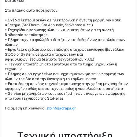
κατασκευή.
Στο πλαισιο αυτό παρέχονται:
• Σχέδια λεπτομερειών σε ηλεκτρονική ή έντυπη μορφή, για κάθε
σύστημα (StoTherm, Sto Acoustic, StoVentec κ.λπ.)
• Εγχειρίδια εφαρμογής υλικών και συστημάτων για τη σωστή
διαδικασία τοποθέτησης
• Πλήρη τεχνικά φυλλάδια ιδιοτήτων και δεδομένων ασφαλείας των
υλικών
• Εργαλεία σχεδιασμού και επιλογής αποχρώσεων/υφής (βεντάλιες
StoColor System, δείγματα αποχρώσεων και
υφής υλικών, έτοιμα δείγματα τεχνοτροπιών κ.λπ.)
• Τεχνική υποστήριξη στο εργοτάξιο από το τμήμα μηχανικών ή
τεχνικών
• Πλήρης σειρά εργαλείων και μηχανημάτων για την εφαρμογή των
υλικών της Sto από την θυγατρική του ομίλου Inotec
• Εκπαίδευση σε νέες τεχνικές εφαρμογής στην χρήση μηχανημάτων
εφαρμογής καθώς και σε τεχνοτροπίες ή νέα υλικά και συστήματα
• Service μηχανημάτων και υποστήριξη των συνεργείων εφαρμογής
από τους τεχνικούς της StoHellas
Για άμεση επικοινωνία:
stoinfo@drapa.gr
Τεχνική υποστήριξη