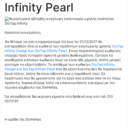
Infinity Pearl
Αγαπητοί συνεργάτες,
Θα θέλαμε να σας ενημερώσουμε ότι έως τις 31/12/2021 θα
καταργηθούν όλοι οι κωδικοί των προϊόντων εσωτερικής χρήσης
StoTap
Infinity Design και StoTap Infinity Pearl
. Στους περισσότερους κωδικούς
υπάρχει προς το παρόν αρκετά μεγάλη διαθεσιμότητα. Ωστόσο τα
αποθέματα κάποιων κωδικών ίσως να είναι ήδη χαμηλά, οπότε μπορεί
σύντομα να εξαντληθούν. Το απόθεμα των κωδικών
StoTap Infinity
Design και StoTap Infinity Pearl
που θα εξαντλούνται δεν θα παράγονται
ξανά πλέον, οπότε θα είναι αδύνατη και η παράδοσή τους. Σε
περίπτωση που θα χρειαστείτε για το έργο σας κάποιο από τα εν λόγω
προϊόντα, παρακαλούμε πολύ να επικοινωνήσετε εγκαίρως με τον
τεχνικό σύμβουλο της StoHellas.
Για οποιαδήποτε διευκρίνιση είμαστε στη διάθεσή σας στο τηλ 210
5570191.
Η ομάδα της StoHellas