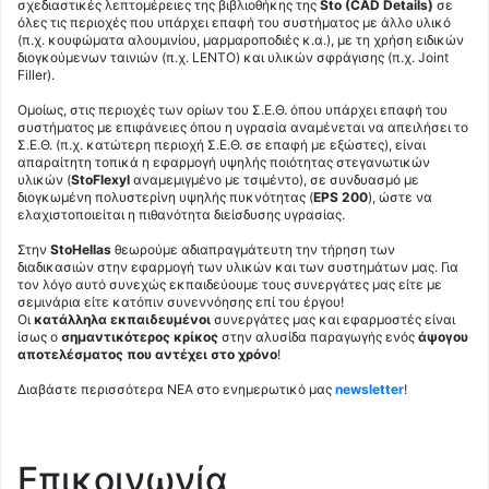
σχεδιαστικές λεπτομέρειες της βιβλιοθήκης της
Sto (CAD Details)
σε
όλες τις περιοχές που υπάρχει επαφή του συστήματος με άλλο υλικό
(π.χ. κουφώματα αλουμινίου, μαρμαροποδιές κ.α.), με τη χρήση ειδικών
διογκούμενων ταινιών (π.χ. LENTO) και υλικών σφράγισης (π.χ. Joint
Filler).
Ομοίως, στις περιοχές των ορίων του Σ.Ε.Θ. όπου υπάρχει επαφή του
συστήματος με επιφάνειες όπου η υγρασία αναμένεται να απειλήσει το
Σ.Ε.Θ. (π.χ. κατώτερη περιοχή Σ.Ε.Θ. σε επαφή με εξώστες), είναι
απαραίτητη τοπικά η εφαρμογή υψηλής ποιότητας στεγανωτικών
υλικών (
StoFlexyl
αναμεμιγμένο με τσιμέντο), σε συνδυασμό με
διογκωμένη πολυστερίνη υψηλής πυκνότητας (
EPS 200
), ώστε να
ελαχιστοποιείται η πιθανότητα διείσδυσης υγρασίας.
Στην
StoHellas
θεωρούμε αδιαπραγμάτευτη την τήρηση των
διαδικασιών στην εφαρμογή των υλικών και των συστημάτων μας. Για
τον λόγο αυτό συνεχώς εκπαιδεύουμε τους συνεργάτες μας είτε με
σεμινάρια είτε κατόπιν συνεννόησης επί του έργου!
Οι
κατάλληλα εκπαιδευμένοι
συνεργάτες μας και εφαρμοστές είναι
ίσως ο
σημαντικότερος κρίκος
στην αλυσίδα παραγωγής ενός
άψογου
αποτελέσματος που αντέχει στο χρόνο
!
Διαβάστε περισσότερα Ν
EA
στο ενημερωτικό μας
newsletter
!
Επικοινωνία