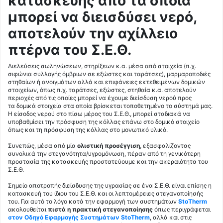
κατασκευής από τα οποία
μπορεί να διεισδύσει νερό,
αποτελούν την αχίλλειο
πτέρνα του Σ.Ε.Θ.
Διελεύσεις σωληνώσεων, στηρίξεων κ.α. μέσα από στοιχεία (π.χ.
σιφώνια συλλογής όμβριων σε εξώστες και ταράτσες), μαρμαροποδιές
στηθαίων ή ανοιγμάτων αλλά και επιφάνειες εκτεθειμένων δομικών
στοιχείων, όπως π.χ. ταράτσες, εξώστες, στηθαία κ.α. αποτελούν
περιοχές από τις οποίες μπορεί να έχουμε διείσδυση νερού προς
τα δομικά στοιχεία στα οποία βρίσκεται τοποθετημένο το σύστημά μας.
Η είσοδος νερού στο πίσω μέρος του Σ.Ε.Θ., μπορεί σταδιακά να
υποβαθμίσει την πρόσφυση της κόλλας επάνω στο δομικό στοιχείο
όπως και τη πρόσφυση της κόλλας στο μονωτικό υλικό.
Συνεπώς, μέσα από μία
ολιστική προσέγγιση
, εξασφαλίζοντας
συνολικά την στεγανότητα/υγρομόνωση, πέραν από τη γενικότερη
προστασία της κατασκευής προστατεύουμε και την ακεραιότητα του
Σ.Ε.Θ.
Σημείο αποτροπής διείσδυσης της υγρασίας σε ένα Σ.Ε.Θ. είναι επίσης η
κατασκευή του ίδιου του Σ.Ε.Θ. και οι λεπτομέρειες στεγανοποίησής
του. Για αυτό το λόγο κατά την εφαρμογή των συστημάτων
StoTherm
ακολουθείται
πιστά η πρακτική στεγανοποίησης
όπως περιγράφεται
στον Οδηγό Εφαρμογής Συστημάτων StoTherm
, αλλά και στις